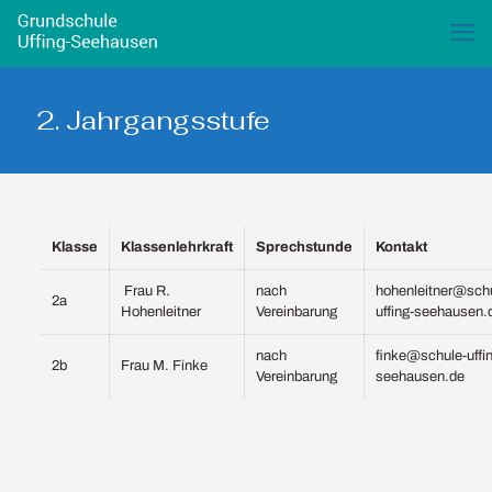
2. Jahrgangsstufe
Klasse
Klassenlehrkraft
Sprechstunde
Kontakt
Frau R.
nach
hohenleitner@sch
2a
Hohenleitner
Vereinbarung
uffing-seehausen.
nach
finke@schule-uffi
2b
Frau M. Finke
Vereinbarung
seehausen.de